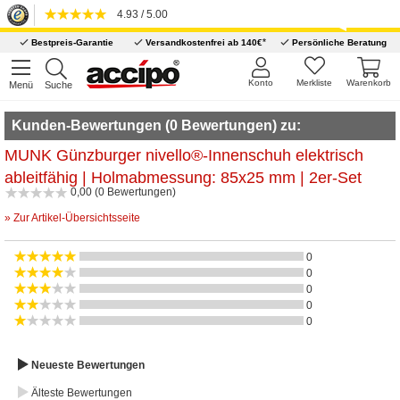
4.93 / 5.00
*
Bestpreis-Garantie
Versandkostenfrei ab 140€
Persönliche Beratung
Konto
Merkliste
Warenkorb
Menü
Suche
Kunden-Bewertungen (0 Bewertungen) zu:
MUNK Günzburger nivello®-Innenschuh elektrisch
ableitfähig | Holmabmessung: 85x25 mm | 2er-Set
0,00 (0 Bewertungen)
» Zur Artikel-Übersichtsseite
0
0
0
0
0
Neueste Bewertungen
Älteste Bewertungen