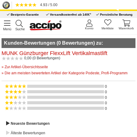
4.93 / 5.00
*
Bestpreis-Garantie
Versandkostenfrei ab 140€
Persönliche Beratung
Konto
Merkliste
Warenkorb
Menü
Suche
Kunden-Bewertungen (0 Bewertungen) zu:
MUNK Günzburger FlexxLift Vertikalmastlift
0,00 (0 Bewertungen)
» Zur Artikel-Übersichtsseite
» Die am meisten bewerteten Artikel der Kategorie Podeste, Profi-Programm
0
0
0
0
0
Neueste Bewertungen
Älteste Bewertungen